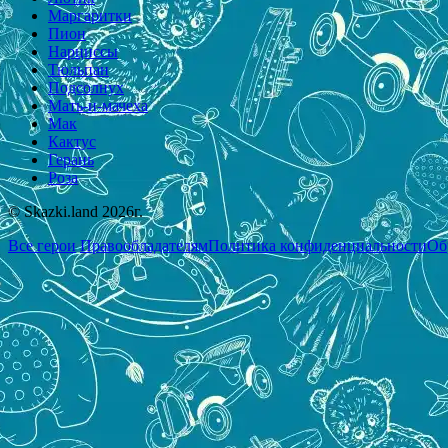
Маргаритки
Пион
Нарциссы
Тюльпан
Подсолнух
Мать-и-мачеха
Мак
Кактус
Герань
Роза
© Skazki.land 2026г.
Все герои
Правообладателям
Политика конфиденциальности
Об