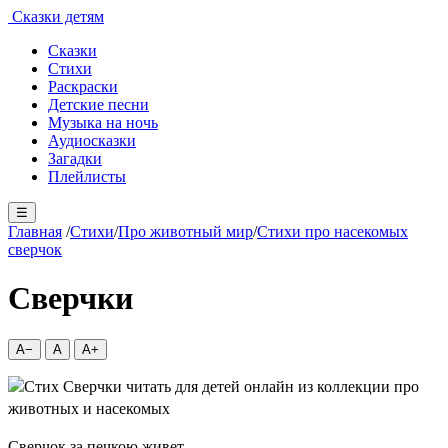
Сказки детям
Сказки
Стихи
Раскраски
Детские песни
Музыка на ночь
Аудиосказки
Загадки
Плейлисты
☰
Главная
/
Стихи
/
Про животный мир
/
Стихи про насекомых
сверчок
Сверчки
A−
A
A+
Сверчок за печкою живет