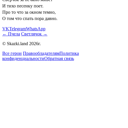
И тихо песенку поет.
Про то что за окном темно,
О том что спать пора давно.
VK
Telegram
WhatsApp
← Пчела
Светлячок →
© Skazki.land 2026г.
Все герои
Правообладателям
Политика
конфиденциальности
Обратная связь