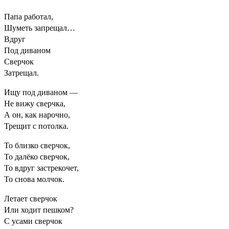
Папа работал,
Шуметь запрещал…
Вдруг
Под диваном
Сверчок
Затрещал.
Ищу под диваном —
Не вижу сверчка,
А он, как нарочно,
Трещит с потолка.
То близко сверчок,
То далёко сверчок,
То вдруг застрекочет,
То снова молчок.
Летает сверчок
Или ходит пешком?
С усами сверчок