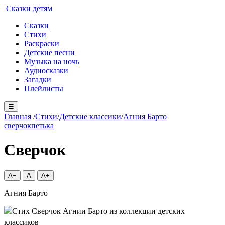
Сказки детям
Сказки
Стихи
Раскраски
Детские песни
Музыка на ночь
Аудиосказки
Загадки
Плейлисты
☰
Главная
/
Стихи
/
Детские классики
/
Агния Барто
сверчок
петька
Сверчок
A−
A
A+
Агния Барто