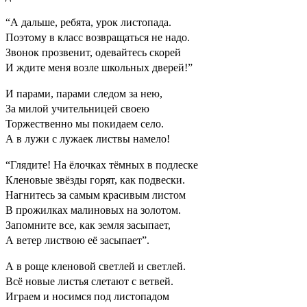
“А дальше, ребята, урок листопада.
Поэтому в класс возвращаться не надо.
Звонок прозвенит, одевайтесь скорей
И ждите меня возле школьных дверей!”
И парами, парами следом за нею,
За милой учительницей своею
Торжественно мы покидаем село.
А в лужи с лужаек листвы намело!
“Глядите! На ёлочках тёмных в подлеске
Кленовые звёзды горят, как подвески.
Нагнитесь за самым красивым листом
В прожилках малиновых на золотом.
Запомните все, как земля засыпает,
А ветер листвою её засыпает”.
А в роще кленовой светлей и светлей.
Всё новые листья слетают с ветвей.
Играем и носимся под листопадом