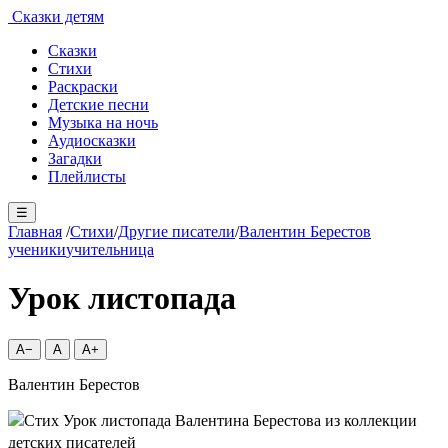
Сказки детям
Сказки
Стихи
Раскраски
Детские песни
Музыка на ночь
Аудиосказки
Загадки
Плейлисты
☰
Главная
/
Стихи
/
Другие писатели
/
Валентин Берестов
ученики
учительница
Урок листопада
A−
A
A+
Валентин Берестов