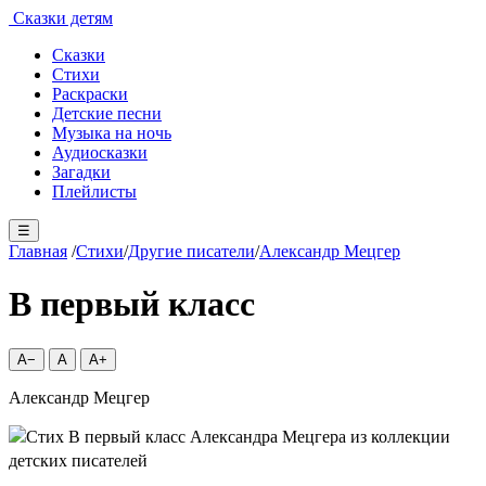
Сказки детям
Сказки
Стихи
Раскраски
Детские песни
Музыка на ночь
Аудиосказки
Загадки
Плейлисты
☰
Главная
/
Стихи
/
Другие писатели
/
Александр Мецгер
В первый класс
A−
A
A+
Александр Мецгер