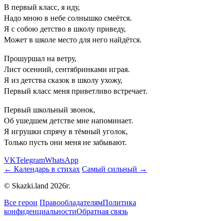
В первый класс, я иду,
Надо мною в небе солнышко смеётся.
Я с собою детство в школу приведу,
Может в школе место для него найдётся.
Прошуршал на ветру,
Лист осенний, сентябринками играя.
Я из детства сказок в школу ухожу,
Первый класс меня приветливо встречает.
Первый школьный звонок,
Об ушедшем детстве мне напоминает.
Я игрушки спрячу в тёмный уголок,
Только пусть они меня не забывают.
VK
Telegram
WhatsApp
← Календарь в стихах
Самый сильный →
© Skazki.land 2026г.
Все герои
Правообладателям
Политика
конфиденциальности
Обратная связь