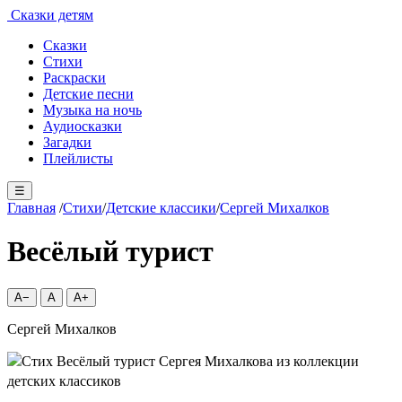
Сказки детям
Сказки
Стихи
Раскраски
Детские песни
Музыка на ночь
Аудиосказки
Загадки
Плейлисты
☰
Главная
/
Стихи
/
Детские классики
/
Сергей Михалков
Весёлый турист
A−
A
A+
Сергей Михалков