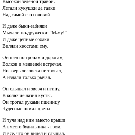
Высокой зелёной травой.
Летали кукушки да галки
Над самой его головой.
И даже быки-забияки
Мычали по-дружески: “М-му!”
И даже цепные собаки
Виляли хвостами ему.
Он шёл по тропам и дорогам,
Волков и медведей встречал,
Но зверь человека не трогал,
А издали только рычал.
Он слышал и зверя и птицу,
В колючие лазил кусты.
Он трогал руками пшеницу,
Чудесные нюхал цветы.
И туча над ним вместо крыши,
А вместо будильника - гром,
И всё, что он видел и слышал,