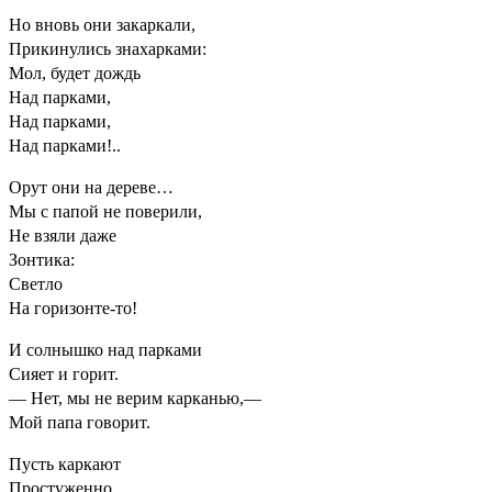
Но вновь они закаркали,
Прикинулись знахарками:
Мол, будет дождь
Над парками,
Над парками,
Над парками!..
Орут они на дереве…
Мы с папой не поверили,
Не взяли даже
Зонтика:
Светло
На горизонте-то!
И солнышко над парками
Сияет и горит.
— Нет, мы не верим карканью,—
Мой папа говорит.
Пусть каркают
Простуженно