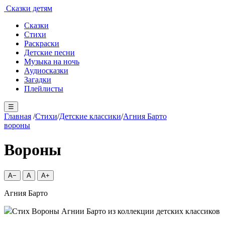
Сказки детям
Сказки
Стихи
Раскраски
Детские песни
Музыка на ночь
Аудиосказки
Загадки
Плейлисты
☰
Главная
/
Стихи
/
Детские классики
/
Агния Барто
вороны
Вороны
A−
A
A+
Агния Барто