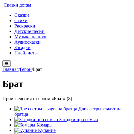
Сказки детям
Сказки
Стихи
Раскраски
Детские песни
Музыка на ночь
Аудиосказки
Загадки
Плейлисты
☰
Главная
/
Герои
/
Брат
Брат
Произведения с героем «Брат» (8)
Две сестры глядят на
братца
Загадки про семью
Комары
Купание