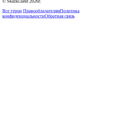
© Skazki.land 2026г.
Все герои
Правообладателям
Политика
конфиденциальности
Обратная связь