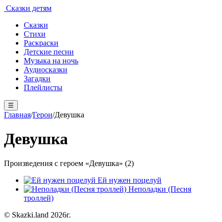
Сказки детям
Сказки
Стихи
Раскраски
Детские песни
Музыка на ночь
Аудиосказки
Загадки
Плейлисты
☰
Главная
/
Герои
/
Девушка
Девушка
Произведения с героем «Девушка» (2)
Ей нужен поцелуй
Неполадки (Песня
троллей)
© Skazki.land 2026г.