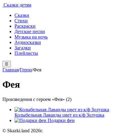
Сказки детям
Сказки
Стихи
Раскраски
Детские песни
Музыка на ночь
Аудиосказки
Загадки
Плейлисты
☰
Главная
/
Герои
/
Фея
Фея
Произведения с героем «Фея» (2)
Колыбельная Лаванды цвет из к/ф Золушка
Подарки феи
© Skazki.land 2026г.