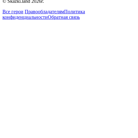
© Skazki.land 2026г.
Все герои
Правообладателям
Политика
конфиденциальности
Обратная связь