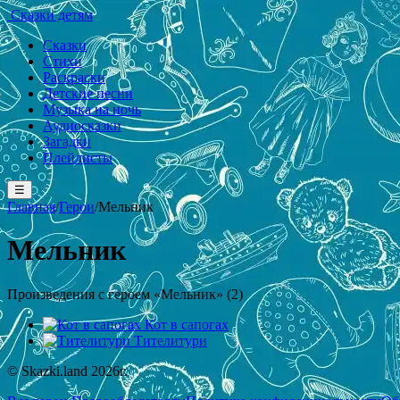
Сказки детям
Сказки
Стихи
Раскраски
Детские песни
Музыка на ночь
Аудиосказки
Загадки
Плейлисты
☰
Главная
/
Герои
/
Мельник
Мельник
Произведения с героем «Мельник» (2)
Кот в сапогах
Тителитури
© Skazki.land 2026г.