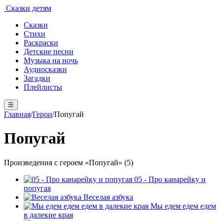
Сказки детям
Сказки
Стихи
Раскраски
Детские песни
Музыка на ночь
Аудиосказки
Загадки
Плейлисты
☰
Главная
/
Герои
/
Попугай
Попугай
Произведения с героем «Попугай» (5)
05 - Про канарейку и
попугая
Веселая азбука
Мы едем едем едем
в далекие края