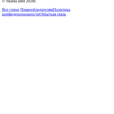
© Skazki.land 2026г.
Все герои
Правообладателям
Политика
конфиденциальности
Обратная связь