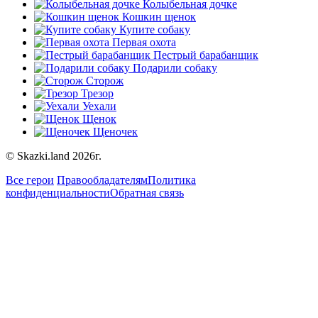
Колыбельная дочке
Кошкин щенок
Купите собаку
Первая охота
Пестрый барабанщик
Подарили собаку
Сторож
Трезор
Уехали
Щенок
Щеночек
© Skazki.land 2026г.
Все герои
Правообладателям
Политика
конфиденциальности
Обратная связь