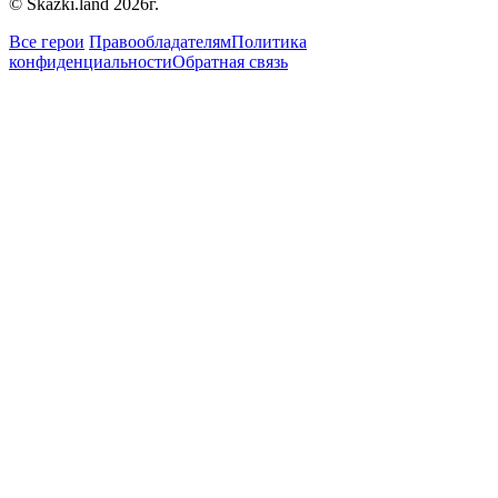
© Skazki.land 2026г.
Все герои
Правообладателям
Политика
конфиденциальности
Обратная связь