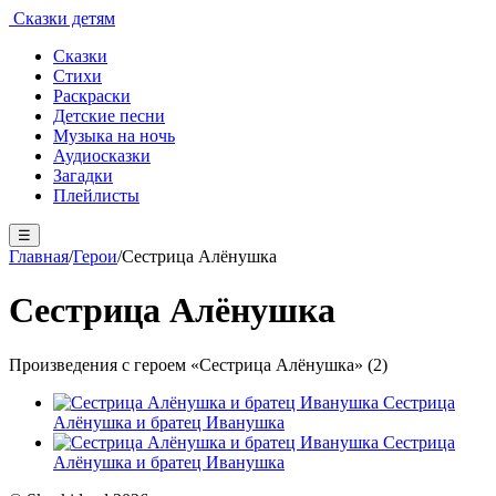
Сказки детям
Сказки
Стихи
Раскраски
Детские песни
Музыка на ночь
Аудиосказки
Загадки
Плейлисты
☰
Главная
/
Герои
/
Сестрица Алёнушка
Сестрица Алёнушка
Произведения с героем «Сестрица Алёнушка» (2)
Сестрица
Алёнушка и братец Иванушка
Сестрица
Алёнушка и братец Иванушка