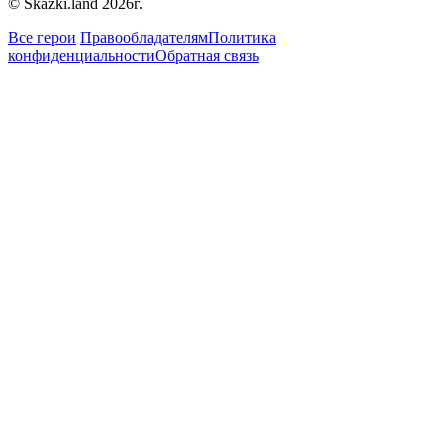
© Skazki.land 2026г.
Все герои
Правообладателям
Политика
конфиденциальности
Обратная связь