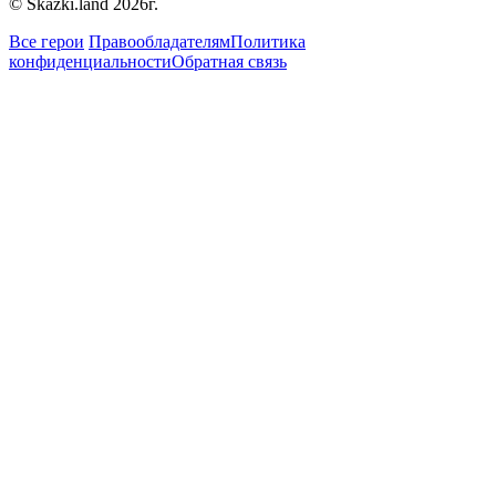
© Skazki.land 2026г.
Все герои
Правообладателям
Политика
конфиденциальности
Обратная связь