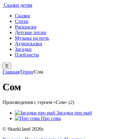
Сказки детям
Сказки
Стихи
Раскраски
Детские песни
Музыка на ночь
Аудиосказки
Загадки
Плейлисты
☰
Главная
/
Герои
/
Сом
Сом
Произведения с героем «Сом» (2)
Загадки про рыб
Про сома
© Skazki.land 2026г.