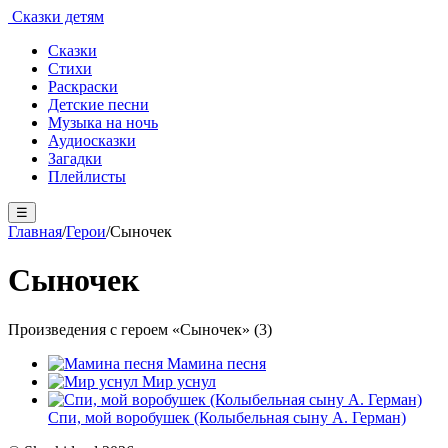
Сказки детям
Сказки
Стихи
Раскраски
Детские песни
Музыка на ночь
Аудиосказки
Загадки
Плейлисты
☰
Главная
/
Герои
/
Сыночек
Сыночек
Произведения с героем «Сыночек» (3)
Мамина песня
Мир уснул
Спи, мой воробушек (Колыбельная сыну А. Герман)