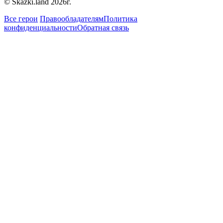
© Skazki.land 2026г.
Все герои
Правообладателям
Политика
конфиденциальности
Обратная связь