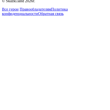
© Skazki.land 2026г.
Все герои
Правообладателям
Политика
конфиденциальности
Обратная связь