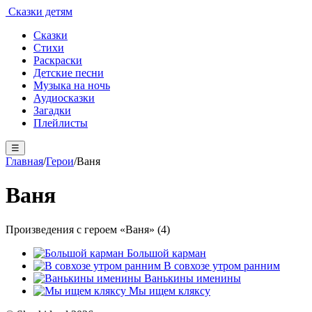
Сказки детям
Сказки
Стихи
Раскраски
Детские песни
Музыка на ночь
Аудиосказки
Загадки
Плейлисты
☰
Главная
/
Герои
/
Ваня
Ваня
Произведения с героем «Ваня» (4)
Большой карман
В совхозе утром ранним
Ванькины именины
Мы ищем кляксу