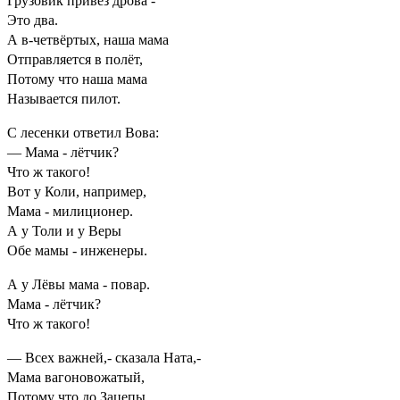
Грузовик привёз дрова -
Это два.
А в-четвёртых, наша мама
Отправляется в полёт,
Потому что наша мама
Называется пилот.
С лесенки ответил Вова:
— Мама - лётчик?
Что ж такого!
Вот у Коли, например,
Мама - милиционер.
А у Толи и у Веры
Обе мамы - инженеры.
А у Лёвы мама - повар.
Мама - лётчик?
Что ж такого!
— Всех важней,- сказала Ната,-
Мама вагоновожатый,
Потому что до Зацепы