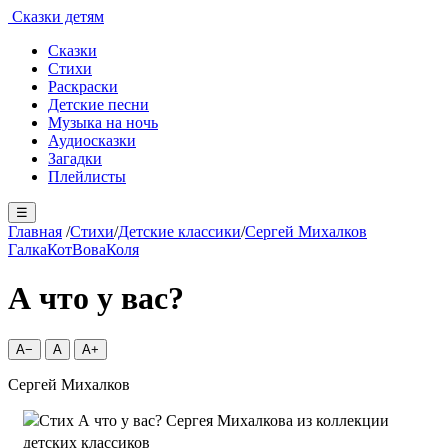
Сказки детям
Сказки
Стихи
Раскраски
Детские песни
Музыка на ночь
Аудиосказки
Загадки
Плейлисты
☰
Главная
/
Стихи
/
Детские классики
/
Сергей Михалков
Галка
Кот
Вова
Коля
А что у вас?
A−
A
A+
Сергей Михалков