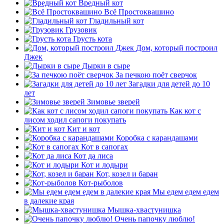
Вредный кот
Всё Простоквашино
Гладильный кот
Грузовик
Грусть кота
Дом, который построил
Джек
Дырки в сыре
За печкою поёт сверчок
Загадки для детей до 10
лет
Зимовье зверей
Как кот с
лисом ходил сапоги покупать
Кит и кот
Коробка с карандашами
Кот в сапогах
Кот да лиса
Кот и лодыри
Кот, козел и баран
Кот-рыболов
Мы едем едем едем
в далекие края
Мышка-хвастунишка
Очень папочку люблю!