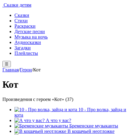
Сказки детям
Сказки
Стихи
Раскраски
Детские песни
Музыка на ночь
Аудиосказки
Загадки
Плейлисты
☰
Главная
/
Герои
/
Кот
Кот
Произведения с героем «Кот» (37)
10 - Про волка, зайца и
кота
А что у вас?
Бременские музыканты
В кошачьей неотложке