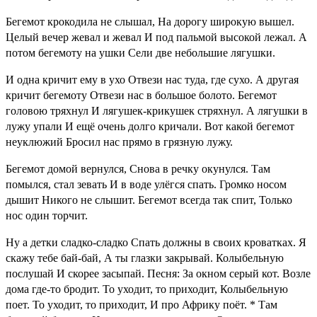
Бегемот крокодила не слышал, На дорогу широкую вышел.
Целый вечер жевал и жевал И под пальмой высокой лежал. А
потом бегемоту на ушки Сели две небольшие лягушки.
И одна кричит ему в ухо Отвези нас туда, где сухо. А другая
кричит бегемоту Отвези нас в большое болото. Бегемот
головою тряхнул И лягушек-крикушек стряхнул. А лягушки в
лужу упали И ещё очень долго кричали. Вот какой бегемот
неуклюжий Бросил нас прямо в грязную лужу.
Бегемот домой вернулся, Снова в речку окунулся. Там
помылся, стал зевать И в воде улёгся спать. Громко носом
дышит Никого не слышит. Бегемот всегда так спит, Только
нос один торчит.
Ну а детки сладко-сладко Спать должны в своих кроватках. Я
скажу тебе бай-бай, А ты глазки закрывай. Колыбельную
послушай И скорее засыпай. Песня: За окном серый кот. Возле
дома где-то бродит. То уходит, то приходит, Колыбельную
поет. То уходит, то приходит, И про Африку поёт. * Там