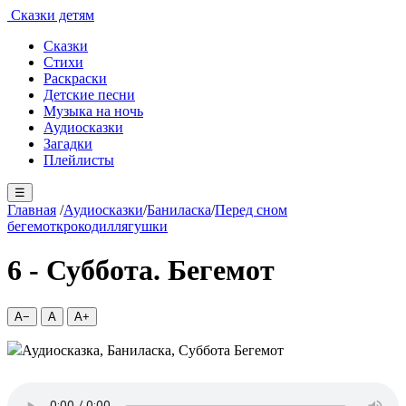
Сказки детям
Сказки
Стихи
Раскраски
Детские песни
Музыка на ночь
Аудиосказки
Загадки
Плейлисты
☰
Главная
/
Аудиосказки
/
Баниласка
/
Перед сном
бегемот
крокодил
лягушки
6 - Суббота. Бегемот
A−
A
A+