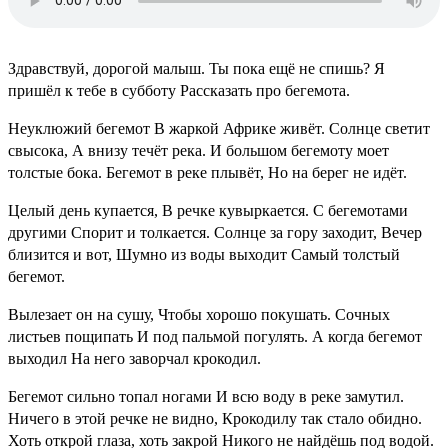
Здравствуй, дорогой малыш. Ты пока ещё не спишь? Я
пришёл к тебе в субботу Рассказать про бегемота.
Неуклюжий бегемот В жаркой Африке живёт. Солнце светит
свысока, А внизу течёт река. И большом бегемоту моет
толстые бока. Бегемот в реке плывёт, Но на берег не идёт.
Целый день купается, В речке кувыркается. С бегемотами
другими Спорит и толкается. Солнце за гору заходит, Вечер
близится и вот, Шумно из воды выходит Самый толстый
бегемот.
Вылезает он на сушу, Чтобы хорошо покушать. Сочных
листьев пощипать И под пальмой погулять. А когда бегемот
выходил На него заворчал крокодил.
Бегемот сильно топал ногами И всю воду в реке замутил.
Ничего в этой речке не видно, Крокодилу так стало обидно.
Хоть открой глаза, хоть закрой Никого не найдёшь под водой.