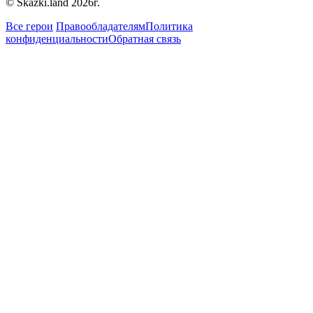
© Skazki.land 2026г.
Все герои
Правообладателям
Политика
конфиденциальности
Обратная связь