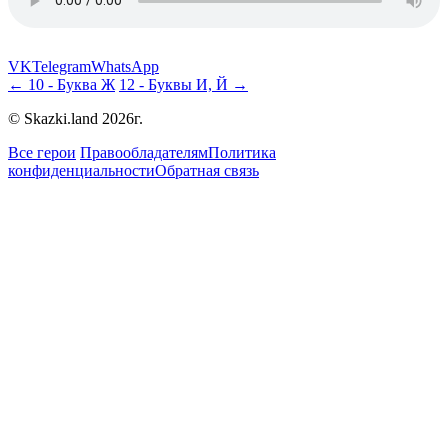
VK
Telegram
WhatsApp
← 10 - Буква Ж
12 - Буквы И, Й →
© Skazki.land 2026г.
Все герои
Правообладателям
Политика
конфиденциальности
Обратная связь