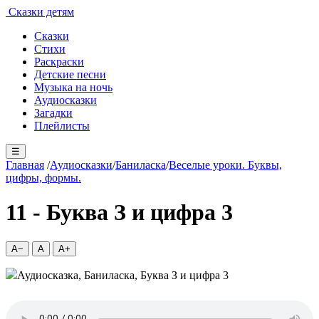
Сказки детям
Сказки
Стихи
Раскраски
Детские песни
Музыка на ночь
Аудиосказки
Загадки
Плейлисты
☰
Главная
/
Аудиосказки
/
Баниласка
/
Веселые уроки. Буквы,
цифры, формы.
11 - Буква З и цифра 3
A−
A
A+