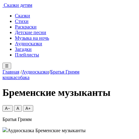
Сказки детям
Сказки
Стихи
Раскраски
Детские песни
Музыка на ночь
Аудиосказки
Загадки
Плейлисты
☰
Главная
/
Аудиосказки
/
Братья Гримм
кошка
собака
Бременские музыканты
A−
A
A+
Братья Гримм