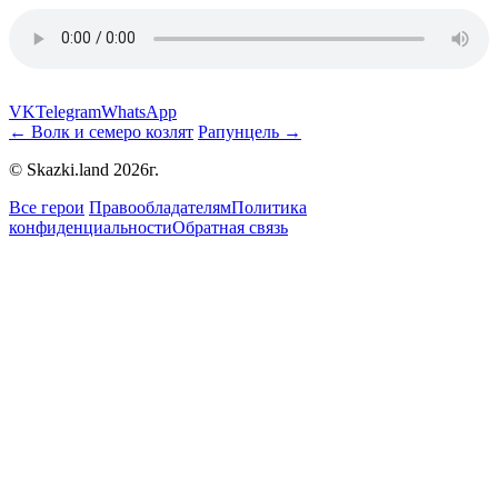
VK
Telegram
WhatsApp
← Волк и семеро козлят
Рапунцель →
© Skazki.land 2026г.
Все герои
Правообладателям
Политика
конфиденциальности
Обратная связь