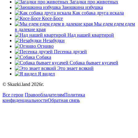
Загадки про животных
Заюшкина избушка
Как собака друга искала
Косе-Босе
Мы едем едем едем
в далекие края
Над нашей квартирой
Незабудки
Огниво
Песенка друзей
Собака
Собака бывает кусачей
Это знает всякий
Я видел
© Skazki.land 2026г.
Все герои
Правообладателям
Политика
конфиденциальности
Обратная связь