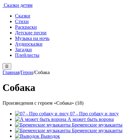
Сказки детям
Сказки
Стихи
Раскраски
Детские песни
Музыка на ночь
Аудиосказки
Загадки
Плейлисты
☰
Главная
/
Герои
/
Собака
Собака
Произведения с героем «Собака» (18)
07 - Про собаку и лису
А может быть ворона
Бременские музыканты
Бременские музыканты
Выводок