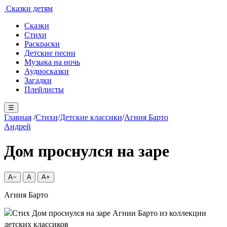
Сказки детям
Сказки
Стихи
Раскраски
Детские песни
Музыка на ночь
Аудиосказки
Загадки
Плейлисты
☰
Главная
/
Стихи
/
Детские классики
/
Агния Барто
Андрей
Дом проснулся на заре
A−
A
A+
Агния Барто