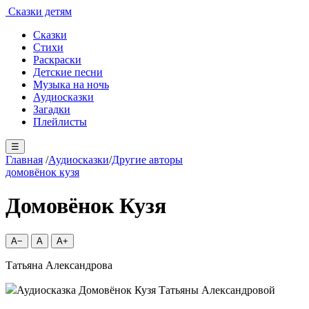
Сказки детям
Сказки
Стихи
Раскраски
Детские песни
Музыка на ночь
Аудиосказки
Загадки
Плейлисты
☰
Главная
/
Аудиосказки
/
Другие авторы
домовёнок кузя
Домовёнок Кузя
A−
A
A+
Татьяна Александрова