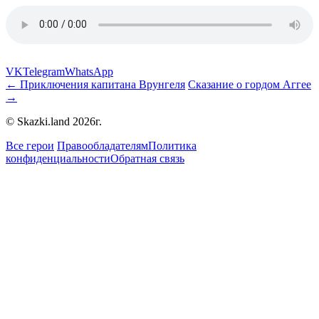
VK
Telegram
WhatsApp
← Приключения капитана Врунгеля
Сказание о гордом Аггее
→
© Skazki.land 2026г.
Все герои
Правообладателям
Политика
конфиденциальности
Обратная связь