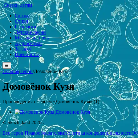
Сказки детям
Сказки
Стихи
Раскраски
Детские песни
Музыка на ночь
Аудиосказки
Загадки
Плейлисты
☰
Главная
/
Герои
/
Домовёнок Кузя
Домовёнок Кузя
Произведения с героем «Домовёнок Кузя» (1)
Домовёнок Кузя
© Skazki.land 2026г.
Все герои
Правообладателям
Политика конфиденциальности
Об