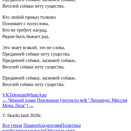
Веселей собаки нету существа.
Кто любой приказ толково
Понимает с полуслова,
Кто не требует наград,
Рядом быть бывает рад.
Это знает всякий, это не слова,
Преданней собаки нету существа.
Преданней собаки, ласковей собаки,
Веселей собаки нету существа.
Преданней собаки, ласковей собаки,
Веселей собаки нету существа.
VK
Telegram
WhatsApp
← Чёрный плащ
Признание (песня из м/ф "Леонардо: Миссия
Мона Лиза") →
© Skazki.land 2026г.
Все герои
Правообладателям
Политика
конфиденциальности
Обратная связь