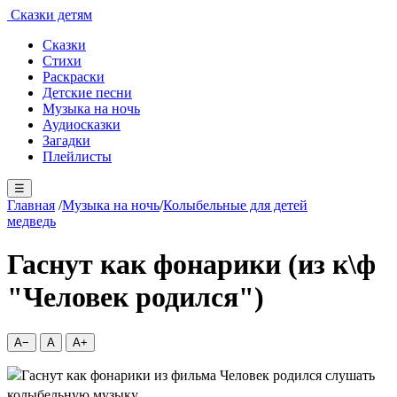
Сказки детям
Сказки
Стихи
Раскраски
Детские песни
Музыка на ночь
Аудиосказки
Загадки
Плейлисты
☰
Главная
/
Музыка на ночь
/
Колыбельные для детей
медведь
Гаснут как фонарики (из к\ф
"Человек родился")
A−
A
A+