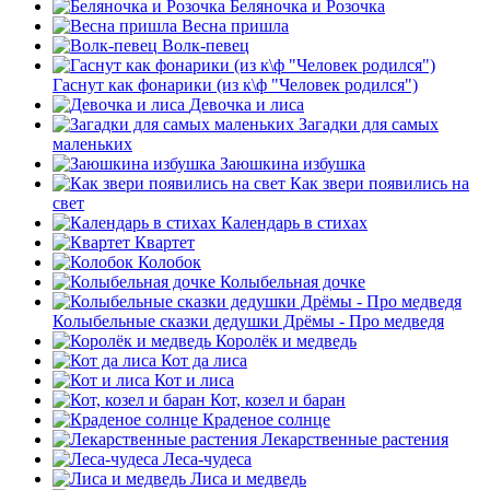
Беляночка и Розочка
Весна пришла
Волк-певец
Гаснут как фонарики (из к\ф "Человек родился")
Девочка и лиса
Загадки для самых
маленьких
Заюшкина избушка
Как звери появились на
свет
Календарь в стихах
Квартет
Колобок
Колыбельная дочке
Колыбельные сказки дедушки Дрёмы - Про медведя
Королёк и медведь
Кот да лиса
Кот и лиса
Кот, козел и баран
Краденое солнце
Лекарственные растения
Леса-чудеса
Лиса и медведь