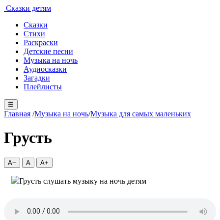
Сказки детям
Сказки
Стихи
Раскраски
Детские песни
Музыка на ночь
Аудиосказки
Загадки
Плейлисты
☰
Главная
/
Музыка на ночь
/
Музыка для самых маленьких
Грусть
A−
A
A+