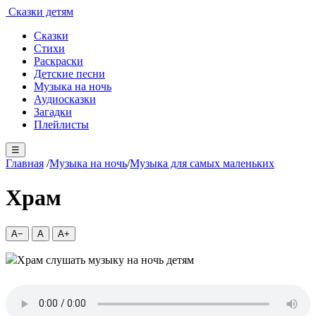
Сказки детям
Сказки
Стихи
Раскраски
Детские песни
Музыка на ночь
Аудиосказки
Загадки
Плейлисты
☰
Главная
/
Музыка на ночь
/
Музыка для самых маленьких
Храм
A−
A
A+