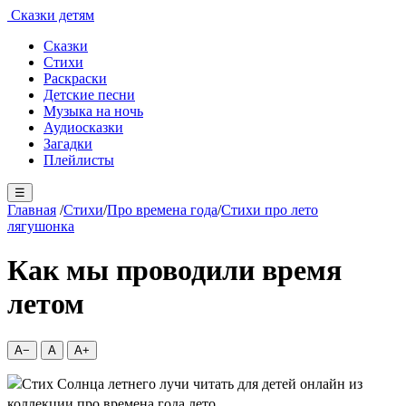
Сказки детям
Сказки
Стихи
Раскраски
Детские песни
Музыка на ночь
Аудиосказки
Загадки
Плейлисты
☰
Главная
/
Стихи
/
Про времена года
/
Стихи про лето
лягушонка
Как мы проводили время
летом
A−
A
A+