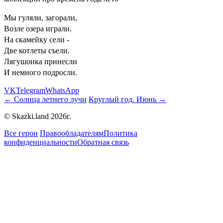
Мы гуляли, загорали,
Возле озера играли.
На скамейку сели -
Две котлеты съели.
Лягушонка принесли
И немного подросли.
VK
Telegram
WhatsApp
← Солнца летнего лучи
Круглый год. Июнь →
© Skazki.land 2026г.
Все герои
Правообладателям
Политика
конфиденциальности
Обратная связь