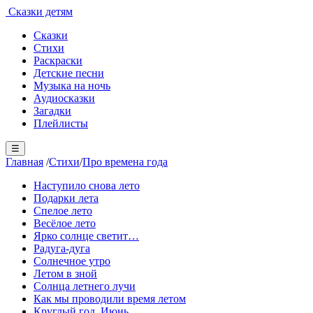
Сказки детям
Сказки
Стихи
Раскраски
Детские песни
Музыка на ночь
Аудиосказки
Загадки
Плейлисты
☰
Главная
/
Стихи
/
Про времена года
Наступило снова лето
Подарки лета
Спелое лето
Весёлое лето
Ярко солнце светит…
Радуга-дуга
Солнечное утро
Летом в зной
Солнца летнего лучи
Как мы проводили время летом
Круглый год. Июнь