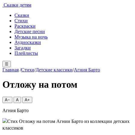
Сказки детям
Сказки
Стихи
Раскраски
Детские песни
Музыка на ночь
Аудиосказки
Загадки
Плейлисты
☰
Главная
/
Стихи
/
Детские классики
/
Агния Барто
Отложу на потом
A−
A
A+
Агния Барто