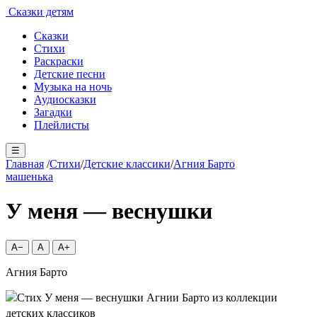
Сказки детям
Сказки
Стихи
Раскраски
Детские песни
Музыка на ночь
Аудиосказки
Загадки
Плейлисты
☰
Главная
/
Стихи
/
Детские классики
/
Агния Барто
машенька
У меня — веснушки
A−
A
A+
Агния Барто