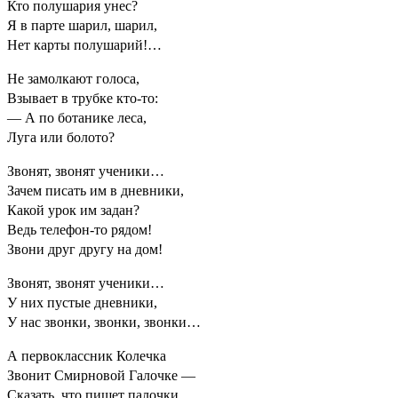
Кто полушария унес?
Я в парте шарил, шарил,
Нет карты полушарий!…
Не замолкают голоса,
Взывает в трубке кто-то:
— А по ботанике леса,
Луга или болото?
Звонят, звонят ученики…
Зачем писать им в дневники,
Какой урок им задан?
Ведь телефон-то рядом!
Звони друг другу на дом!
Звонят, звонят ученики…
У них пустые дневники,
У нас звонки, звонки, звонки…
А первоклассник Колечка
Звонит Смирновой Галочке —
Сказать, что пишет палочки