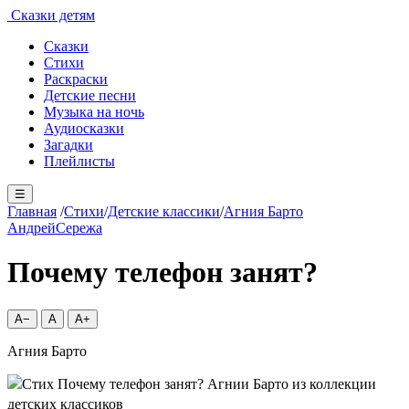
Сказки детям
Сказки
Стихи
Раскраски
Детские песни
Музыка на ночь
Аудиосказки
Загадки
Плейлисты
☰
Главная
/
Стихи
/
Детские классики
/
Агния Барто
Андрей
Сережа
Почему телефон занят?
A−
A
A+
Агния Барто