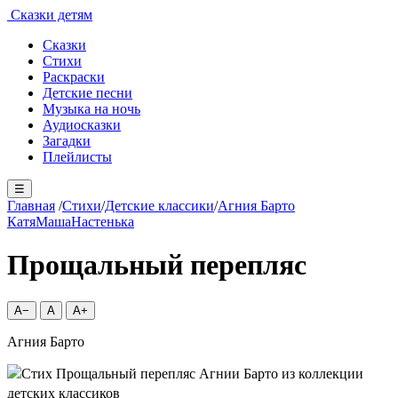
Сказки детям
Сказки
Стихи
Раскраски
Детские песни
Музыка на ночь
Аудиосказки
Загадки
Плейлисты
☰
Главная
/
Стихи
/
Детские классики
/
Агния Барто
Катя
Маша
Настенька
Прощальный перепляс
A−
A
A+
Агния Барто