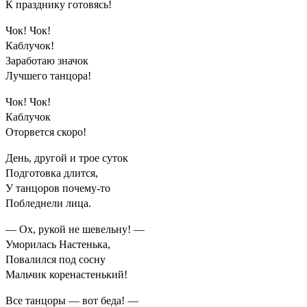
К празднику готовясь!
Чок! Чок!
Каблучок!
Заработаю значок
Лучшего танцора!
Чок! Чок!
Каблучок
Оторвется скоро!
День, другой и трое суток
Подготовка длится,
У танцоров почему-то
Побледнели лица.
— Ох, рукой не шевельну! —
Уморилась Настенька,
Повалился под сосну
Мальчик коренастенький!
Все танцоры — вот беда! —