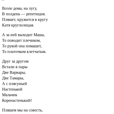
Возле дома, на лугу,
В полдень — репетиция.
Пляшет, кружится в кругу
Катя круглолицая.
А за ней выходит Маша,
То поводит плечиком,
То рукой она помашет,
То платочком клетчатым.
Друг за другом
Встали в пары
Две Варвары,
Две Тамары,
А с плясуньей
Настенькой
Мальчик
Коренастенький!
Пляшем мы на совесть,