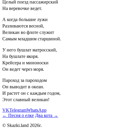
Целый поезд пассажирский
На веревочке ведет.
А когда большие лужи
Разливаются весной,
Великан во флоте служит
Самым младшим старшиной.
У него бушлат матросский,
На бушлате якоря.
Крейсера и миноноски
Он ведет через моря.
Пароход за пароходом
Он выводит в океан.
И растет он с каждым годом,
Этот славный великан!
VK
Telegram
WhatsApp
← Песня о елке
Два кота →
© Skazki.land 2026г.