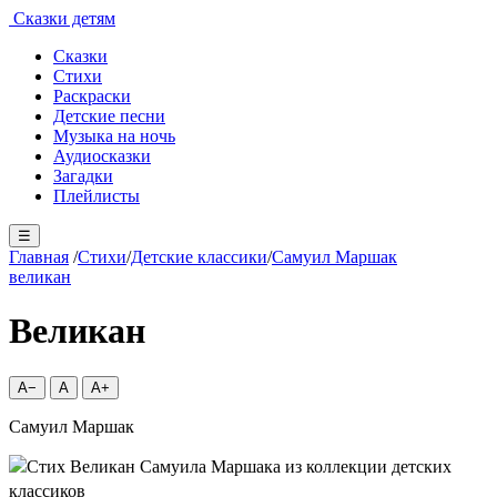
Сказки детям
Сказки
Стихи
Раскраски
Детские песни
Музыка на ночь
Аудиосказки
Загадки
Плейлисты
☰
Главная
/
Стихи
/
Детские классики
/
Самуил Маршак
великан
Великан
A−
A
A+
Самуил Маршак