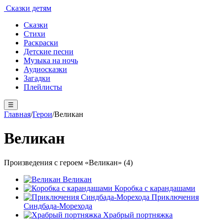
Сказки детям
Сказки
Стихи
Раскраски
Детские песни
Музыка на ночь
Аудиосказки
Загадки
Плейлисты
☰
Главная
/
Герои
/
Великан
Великан
Произведения с героем «Великан» (4)
Великан
Коробка с карандашами
Приключения
Синдбада-Морехода
Храбрый портняжка