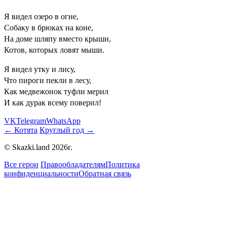
Я видел озеро в огне,
Собаку в брюках на коне,
На доме шляпу вместо крыши,
Котов, которых ловят мыши.
Я видел утку и лису,
Что пироги пекли в лесу,
Как медвежонок туфли мерил
И как дурак всему поверил!
VK
Telegram
WhatsApp
← Котята
Круглый год →
© Skazki.land 2026г.
Все герои
Правообладателям
Политика
конфиденциальности
Обратная связь