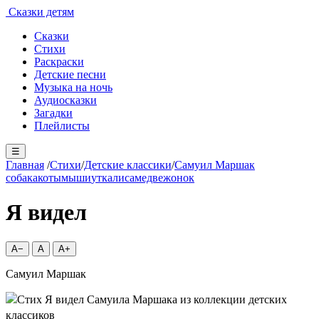
Сказки детям
Сказки
Стихи
Раскраски
Детские песни
Музыка на ночь
Аудиосказки
Загадки
Плейлисты
☰
Главная
/
Стихи
/
Детские классики
/
Самуил Маршак
собака
коты
мыши
утка
лиса
медвежонок
Я видел
A−
A
A+
Самуил Маршак