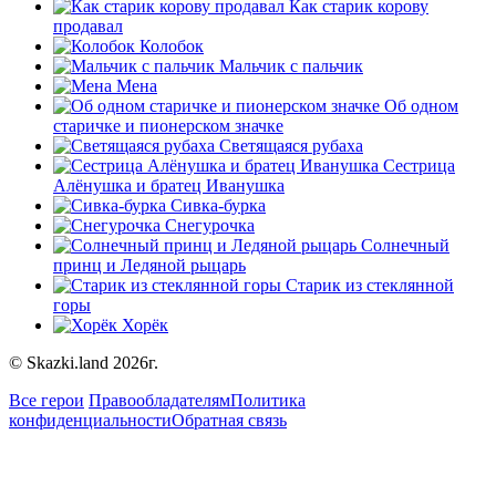
Как старик корову
продавал
Колобок
Мальчик с пальчик
Мена
Об одном
старичке и пионерском значке
Светящаяся рубаха
Сестрица
Алёнушка и братец Иванушка
Сивка-бурка
Снегурочка
Солнечный
принц и Ледяной рыцарь
Старик из стеклянной
горы
Хорёк
© Skazki.land 2026г.
Все герои
Правообладателям
Политика
конфиденциальности
Обратная связь