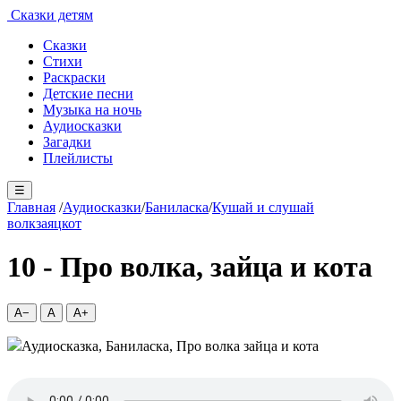
Сказки детям
Сказки
Стихи
Раскраски
Детские песни
Музыка на ночь
Аудиосказки
Загадки
Плейлисты
☰
Главная
/
Аудиосказки
/
Баниласка
/
Кушай и слушай
волк
заяц
кот
10 - Про волка, зайца и кота
A−
A
A+