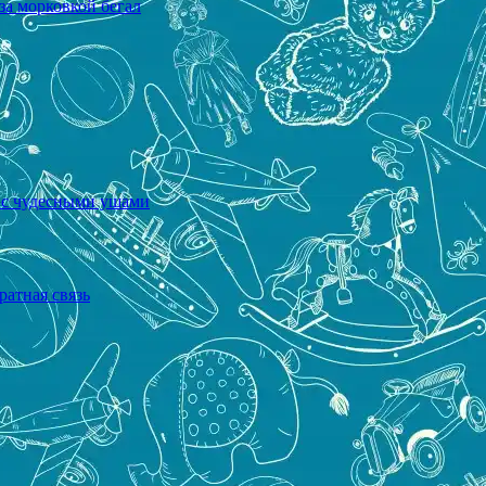
за морковкой бегал
а с чудесными ушами
ратная связь