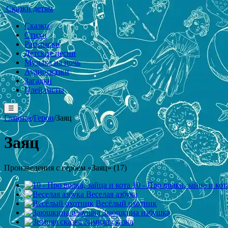
Сказки детям
Сказки
Стихи
Раскраски
Детские песни
Музыка на ночь
Аудиосказки
Загадки
Плейлисты
☰
Главная
/
Герои
/
Заяц
Заяц
Произведения с героем «Заяц» (17)
10 - Про волка, зайца и кот
Веселая азбука
Весёлый охотник
Заюшкина избушка
Зимняя сказка