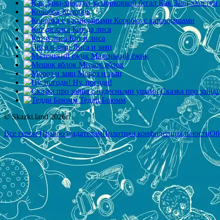
Как Заяц-хвастун 
Колобок
Коробка с карандашами
Кот да лиса
Кот и лиса
Лиса и заяц
Маленький ёжик
Мешок яблок
Мороз и заяц
Ну, погоди!
Сказка про зайц
Тедди Брюмм
© Skazki.land 2026г.
Все герои
Правообладателям
Политика конфиденциальности
Об